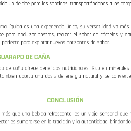
bida un deleite para los sentidos, transportándonos a los cam
ma líquida es una experiencia única, su versatilidad va más 
ose para endulzar postres, realzar el sabor de cócteles y dar
do perfecto para explorar nuevos horizontes de sabor.
 GUARAPO DE CAÑA
de caña ofrece beneficios nutricionales. Rico en minerales e
e también aporta una dosis de energía natural y se convierte
CONCLUSIÓN
 más que una bebida refrescante; es un viaje sensorial que n
ctar es sumergirse en la tradición y la autenticidad, brindan