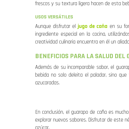
frescos y su textura ligera hacen de esta be
USOS VERSÁTILES
Aunque disfrutar el
jugo de caña
en su for
ingrediente especial en la cocina, utilizánd
creatividad culinaria encuentra en él un alia
BENEFICIOS PARA LA SALUD DEL
Además de su incomparable sabor, el guarapo 
bebida no solo deleita el paladar, sino qu
azucaradas.
En conclusión, el guarapo de caña es mucho
explorar nuevos sabores. Disfrutar de este né
azúcar.