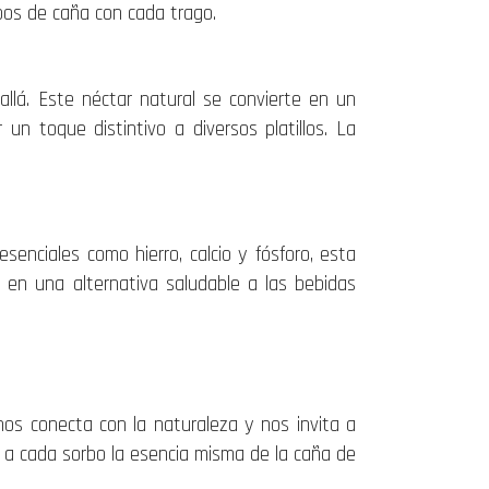
pos de caña con cada trago.
allá. Este néctar natural se convierte en un
 un toque distintivo a diversos platillos. La
senciales como hierro, calcio y fósforo, esta
 en una alternativa saludable a las bebidas
os conecta con la naturaleza y nos invita a
do a cada sorbo la esencia misma de la caña de